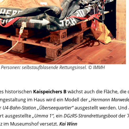
 Personen: selbstaufblasende Rettungsinsel. © IMMH
es historischen
Kaispeichers B
wächst auch die Fläche, die
mgestaltung im Haus wird ein Modell der
„­Hermann Marwede
er
U4-Bahn-Station „Überseequartier“
ausgestellt werden. Und
rt ausgestellte
„Umma 1“,
ein
DGzRS-Strandrettungsboot
der 7
atz im Museumshof versetzt.
Kai Winn