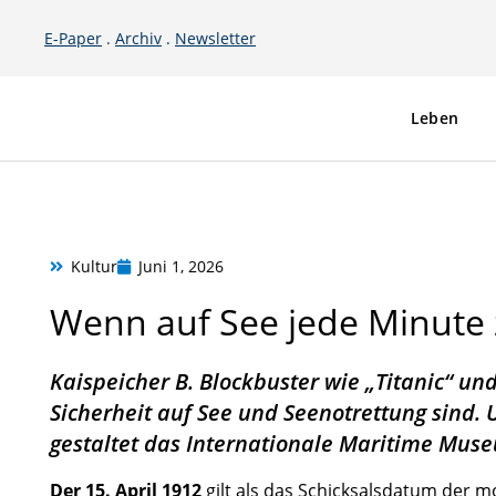
Leben
E-Paper
.
Archiv
.
Newsletter
Leben
Kultur
Juni 1, 2026
Wenn auf See jede Minute 
Kaispeicher B. Blockbuster wie „Titanic“ un
Sicherheit auf See und Seenotrettung sind.
gestaltet das
­Internationale Maritime Mus
Der 15. April 1912
gilt als das Schicksalsdatum der m