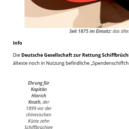
Seit 1875 im Einsatz:
das ält
Info
Die
Deutsche Gesellschaft zur Rettung Schiffbrüch
älteste noch in Nutzung befindliche „Spendenschiffc
Ehrung für
Kapitän
Hinrich
Knuth,
der
1899 vor der
chinesischen
Küste zehn
Schiffbrüchige