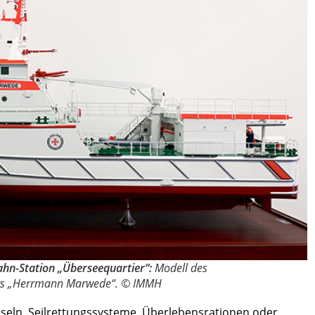
hn-Station „Überseequartier“:
Modell des
ers „Herrmann Marwede“. © IMMH
seln, Seilrettungssysteme, Überlebensrationen oder