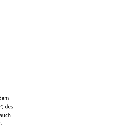
 dem
“,
des
 auch
-