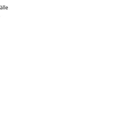
älle
e