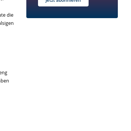
Jetzt abonnieren
ute die
alsigen
 eng
aben