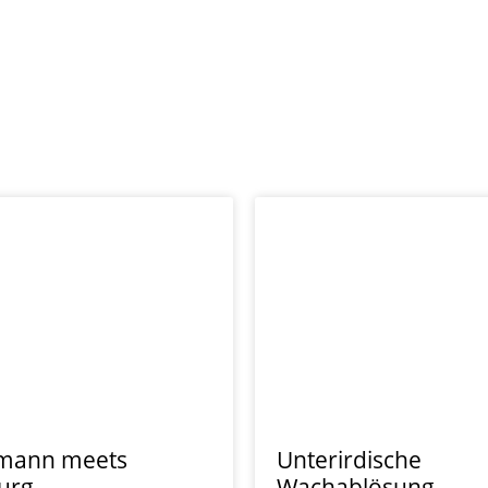
rmann meets
Unterirdische
urg
Wachablösung