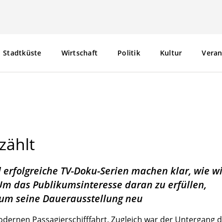
Stadtküste
Wirtschaft
Politik
Kultur
Veran
Stadtküste
Wirtschaft
Politik
Kultur
Veran
zählt
d erfolgreiche TV-Doku-Serien machen klar, wie wi
 Um das Publikumsinteresse daran zu erfüllen,
eum
seine Dauerausstellung neu
odernen Passagierschifffahrt. Zugleich war der Untergang 