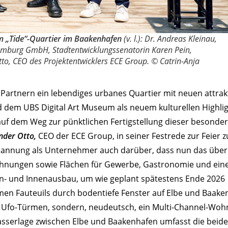
im „Tide“-Quartier im Baakenhafen
(v. l.): Dr. Andreas Kleinau,
Hamburg GmbH, Stadtentwicklungssenatorin Karen Pein,
to, CEO des Projektentwicklers ECE Group. © Catrin-Anja
Partnern ein lebendiges urbanes Quartier mit neuen attrak
d dem UBS Digital Art Museum als neuem kulturellen Highlig
 auf dem Weg zur pünktlichen Fertigstellung dieser besonde
nder Otto,
CEO der ECE Group, in seiner Festrede zur Feier 
annung als Unternehmer auch darüber, dass nun das über
ohnungen sowie Flächen für Gewerbe, Gastronomie und eine
n- und Innenausbau, um wie geplant spätestens Ende 2026
n Fauteuils durch bodentiefe Fenster auf Elbe und Baake
 in Ufo-Türmen, sondern, neudeutsch, ein Multi-Channel-Woh
asserlage zwischen Elbe und Baakenhafen umfasst die beid