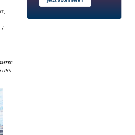
Jetzt abonnieren
rt,
 /
nseren
m UBS