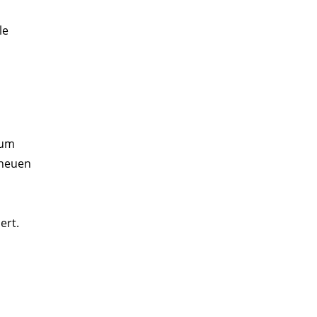
le
zum
 neuen
ert.