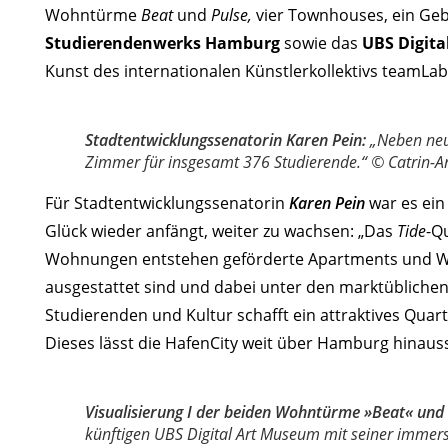
Wohntürme
Beat
und
Pulse,
vier Townhouses, ein Ge
Studierendenwerks Hamburg
sowie das
UBS Digita
Kunst des internationalen Künstlerkollektivs teamLa
Stadtentwicklungssenatorin Karen Pein:
„Neben neu
Zimmer für insgesamt 376 Studierende.“ © Catrin-An
Für Stadtentwicklungssenatorin
Karen Pein
war es ein
Glück wieder anfängt, weiter zu wachsen: „Das
Tide
-Q
Wohnungen entstehen geförderte Apartments und WG
ausgestattet sind und dabei unter den marktüblichen
Studierenden und Kultur schafft ein attraktives Qua
Dieses lässt die HafenCity weit über Hamburg hinauss
Visualisierung I der beiden Wohntürme »Beat« und
künftigen UBS Digital Art Museum mit seiner immer