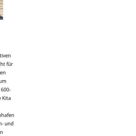
tiven
ht für
ren
zum
 600-
 Kita
nhafen
n- und
en