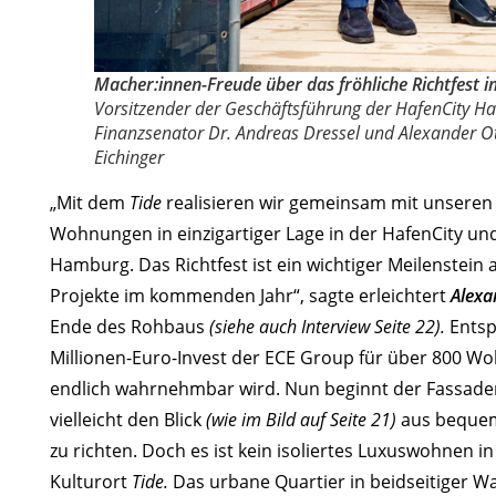
Macher:innen-Freude über das fröhliche Richtfest 
Vorsitzen­der der Geschäftsführung der HafenCity 
Finanzsenator Dr. Andreas Dressel und Alexander Ot
Eichinger
„Mit dem
Tide
realisieren wir gemeinsam mit unseren 
Wohnungen in einzigartiger Lage in der HafenCity un
Hamburg. Das Richtfest ist ein wichtiger Meilenstein
Projekte im kommenden Jahr“, sagte erleichtert
Alexa
Ende des Rohbaus
(siehe auch Interview Seite 22).
Entsp
Millionen-Euro-Invest der ECE Group für über 800 W
endlich wahrnehmbar wird. Nun beginnt der Fassade
vielleicht den Blick
(wie im Bild auf Seite 21)
aus bequeme
zu richten. Doch es ist kein isoliertes Luxuswohnen
Kulturort
Tide.
Das urbane Quartier in beidseitiger W