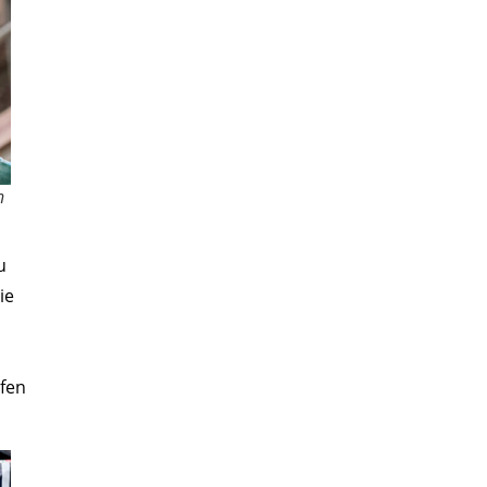
n
u
ie
fen