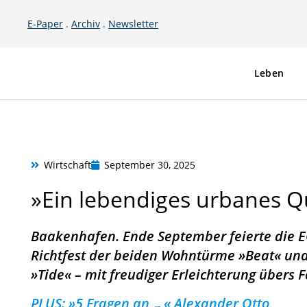
Leben
E-Paper
.
Archiv
.
Newsletter
Leben
Wirtschaft
September 30, 2025
»Ein lebendiges urbanes Qu
Baakenhafen. Ende September feierte die E
Richtfest der beiden Wohntürme »Beat« und
»Tide« – mit freudiger Erleichterung übers 
PLUS: »5 Fragen an …« Alexander Otto