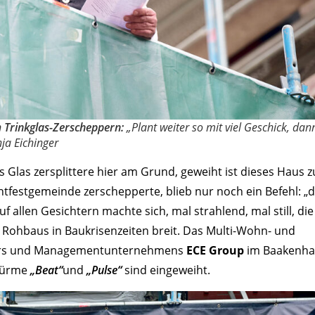
 Trinkglas-Zerscheppern:
„Plant weiter so mit viel Geschick, dan
nja Eichinger
 Glas zersplittere hier am Grund, geweiht ist dieses Haus z
htfestgemeinde zerschepperte, blieb nur noch ein Befehl: „d
allen Gesichtern machte sich, mal strahlend, mal still, die
 Rohbaus in Baukrisenzeiten breit. Das Multi-Wohn- und
lers und Managementunternehmens
ECE Group
im Baakenha
ntürme
„Beat“
und ­
„Pulse“
sind eingeweiht.