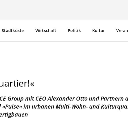
Stadtküste
Wirtschaft
Politik
Kultur
Veran
Stadtküste
Wirtschaft
Politik
Kultur
Veran
artier!«
CE Group mit CEO Alexander Otto und Partnern 
 »Pulse« im urbanen Multi-Wohn- und Kulturquar
Fertigbauen