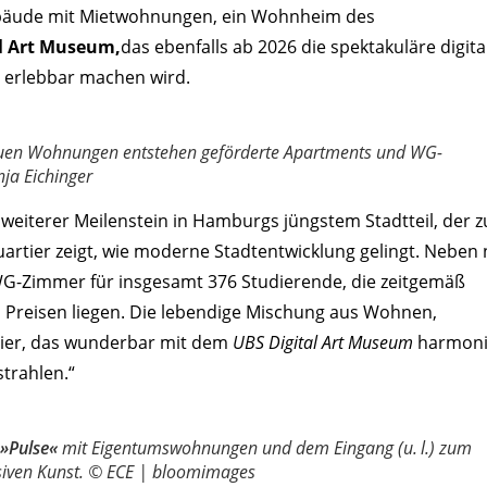
bäude mit Mietwohnungen, ein Wohnheim des
l Art Museum,
das ebenfalls ab 2026 die spektakuläre digita
b erlebbar machen wird.
en Wohnungen entstehen geförderte Apartments und WG-
ja Eichinger
 weiterer Meilenstein in Hamburgs jüngstem Stadtteil, der 
uartier zeigt, wie moderne Stadtentwicklung gelingt. Neben
-Zimmer für insgesamt 376 Studierende, die zeitgemäß
 Preisen liegen. Die lebendige Mischung aus Wohnen,
rtier, das wunderbar mit dem
UBS Digital Art Museum
harmoni
trahlen.“
 »Pulse«
mit Eigentumswohnungen und dem Eingang (u. l.) zum
siven Kunst. © ECE | bloomimages